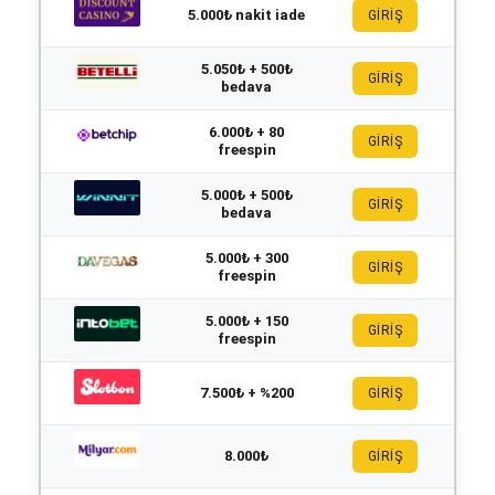
5.000₺ nakit iade
GİRİŞ
5.050₺ + 500₺
GİRİŞ
bedava
6.000₺ + 80
GİRİŞ
freespin
5.000₺ + 500₺
GİRİŞ
bedava
5.000₺ + 300
GİRİŞ
freespin
5.000₺ + 150
GİRİŞ
freespin
7.500₺ + %200
GİRİŞ
8.000₺
GİRİŞ